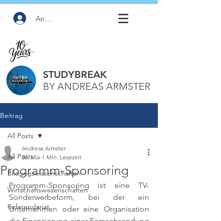
Anmelden
STUDYBREAK
BY ANDREAS ARMSTER
Beitrag
All Posts
Andreas Armster
All Posts
30. Mai
1 Min. Lesezeit
Programm-Sponsoring
Bildungswissenschaften
Programm-Sponsoring ist eine TV-
Wirtschaftswissenschaften
Sonderwerbeform, bei der ein 
Referendariat
Unternehmen oder eine Organisation 
die Finanzierung einer Fernsehsendung 