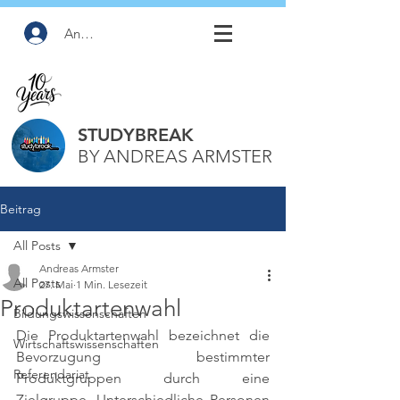
Anmelden
STUDYBREAK
BY ANDREAS ARMSTER
Beitrag
All Posts
Andreas Armster
All Posts
27. Mai
1 Min. Lesezeit
Produktartenwahl
Bildungswissenschaften
Die Produktartenwahl bezeichnet die 
Wirtschaftswissenschaften
Bevorzugung bestimmter 
Referendariat
Produktgruppen durch eine 
Zielgruppe. Unterschiedliche Personen 