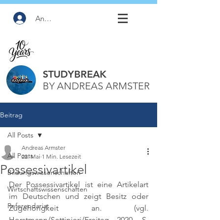
Anmelden
STUDYBREAK
BY ANDREAS ARMSTER
Beitrag
All Posts
Andreas Armster
All Posts
22. Mai
1 Min. Lesezeit
Possessivartikel
Bildungswissenschaften
Der Possessivartikel ist eine Artikelart 
Wirtschaftswissenschaften
im Deutschen und zeigt Besitz oder 
Referendariat
Zugehörigkeit an. 
(vgl. 
Horstmann/Settinieri/Freitag 2020, S. 