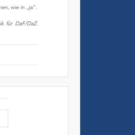
en, wie in „ja“.
ik für DaF/DaZ. 