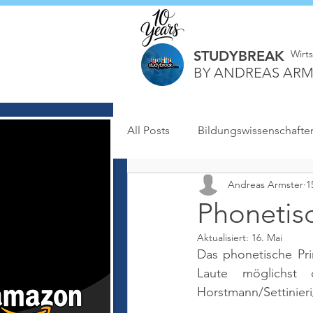
STUDYBREAK
Wirt
BY ANDREAS ARM
All Posts
Bildungswissenschafte
Andreas Armster
1
Phonetisc
Aktualisiert:
16. Mai
Das phonetische Pri
Laute möglichst 
Horstmann/Settinieri/