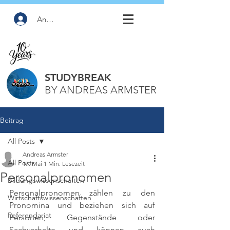
Anmelden
STUDYBREAK
BY ANDREAS ARMSTER
Beitrag
All Posts
Andreas Armster
All Posts
17. Mai
1 Min. Lesezeit
Personalpronomen
Bildungswissenschaften
Personalpronomen zählen zu den 
Wirtschaftswissenschaften
Pronomina und beziehen sich auf 
Referendariat
Personen, Gegenstände oder 
Sachverhalte und können auch 