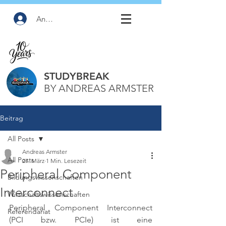
Anmelden
STUDYBREAK
BY ANDREAS ARMSTER
Beitrag
All Posts
Andreas Armster
All Posts
27. März
1 Min. Lesezeit
Peripheral Component
Bildungswissenschaften
Interconnect
Wirtschaftswissenschaften
Peripheral Component Interconnect 
Referendariat
(PCI bzw. PCIe) ist eine 