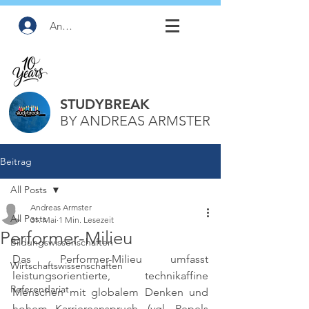
Anmelden
STUDYBREAK
BY ANDREAS ARMSTER
Beitrag
All Posts
Andreas Armster
All Posts
31. Mai
1 Min. Lesezeit
Performer-Milieu
Bildungswissenschaften
Das Performer-Milieu umfasst 
Wirtschaftswissenschaften
leistungsorientierte, technikaffine 
Referendariat
Menschen mit globalem Denken und 
hohem Karriereanspruch. 
(vgl. Pepels 