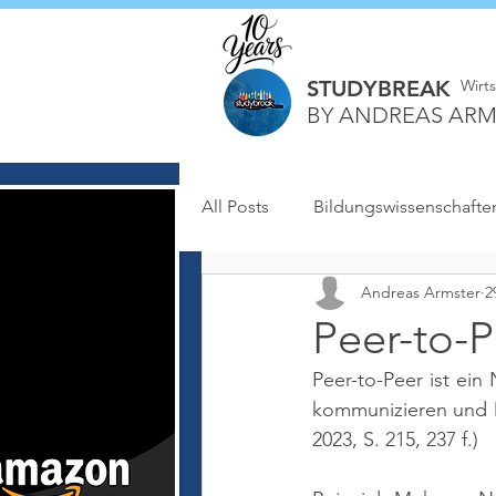
STUDYBREAK
Wirt
BY ANDREAS ARM
All Posts
Bildungswissenschafte
Andreas Armster
2
Peer-to-P
Peer-to-Peer ist ein
kommunizieren und D
2023, S. 215, 237 f.)