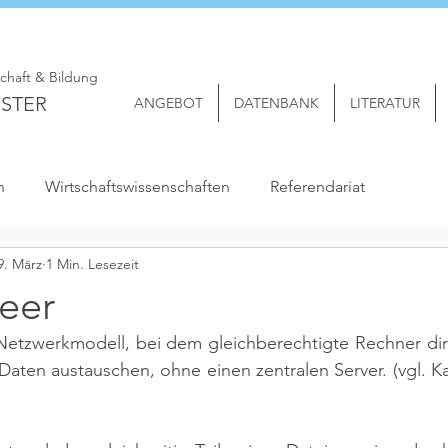
schaft & Bildung
STER
ANGEBOT
DATENBANK
LITERATUR
n
Wirtschaftswissenschaften
Referendariat
9. März
1 Min. Lesezeit
eer
 Netzwerkmodell, bei dem gleichberechtigte Rechner dir
aten austauschen, ohne einen zentralen Server. 
(vgl. 