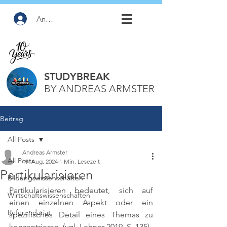
Anmelden
STUDYBREAK
BY ANDREAS ARMSTER
Beitrag
All Posts
Andreas Armster
All Posts
19. Aug. 2024
1 Min. Lesezeit
Partikularisieren
Bildungswissenschaften
Partikularisieren bedeutet, sich auf 
Wirtschaftswissenschaften
einen einzelnen Aspekt oder ein 
Referendariat
spezifisches Detail eines Themas zu 
konzentrieren. 
(vgl. Lehner 2019, S. 135)