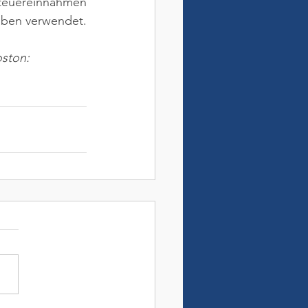
teuereinnahmen 
gaben verwendet.
oston: