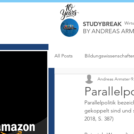
STUDYBREAK
Wirt
BY ANDREAS ARM
All Posts
Bildungswissenschafte
Andreas Armster
9
Parallelpo
Parallelpolitik bezei
gekoppelt sind und s
2018, S. 387)