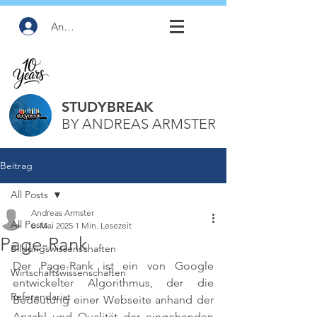
Anmelden
STUDYBREAK
BY ANDREAS ARMSTER
Beitrag
All Posts
Andreas Armster
All Posts
6. Mai 2025
1 Min. Lesezeit
Page-Rank
Bildungswissenschaften
Der Page-Rank ist ein von Google 
Wirtschaftswissenschaften
entwickelter Algorithmus, der die 
Referendariat
Bedeutung einer Webseite anhand der 
Anzahl und Qualität der eingehenden 