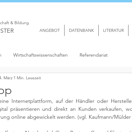
schaft & Bildung
STER
ANGEBOT
DATENBANK
LITERATUR
n
Wirtschaftswissenschaften
Referendariat
4. März
1 Min. Lesezeit
op
eine Internetplattform, auf der Händler oder Herstelle
gital präsentieren und direkt an Kunden verkaufen, wob
rung online abgewickelt werden. 
(vgl. Kaufmann/Mülder 2