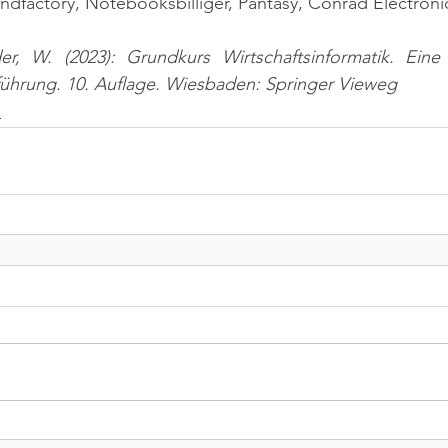
indfactory, Notebooksbilliger, Pantasy, Conrad Electronic
er, W. (2023): Grundkurs Wirtschaftsinformatik. Ein
nführung. 10. Auflage. Wiesbaden: Springer Vieweg
n