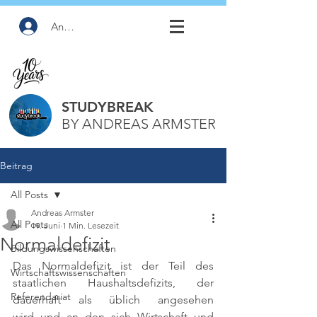
Anmelden
STUDYBREAK
BY ANDREAS ARMSTER
Beitrag
All Posts
Andreas Armster
All Posts
19. Juni
1 Min. Lesezeit
Normaldefizit
Bildungswissenschaften
Das Normaldefizit ist der Teil des 
Wirtschaftswissenschaften
staatlichen Haushaltsdefizits, der 
Referendariat
dauerhaft als üblich angesehen 
wird und an den sich Wirtschaft und 