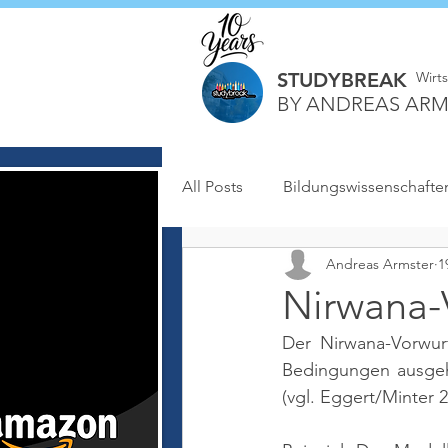
STUDYBREAK
Wirt
BY ANDREAS ARM
All Posts
Bildungswissenschafte
Andreas Armster
1
Nirwana-
Der Nirwana-Vorwurf 
(vgl. Eggert/Minter 2