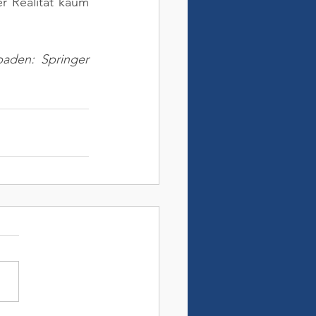
r Realität kaum 
aden: Springer 