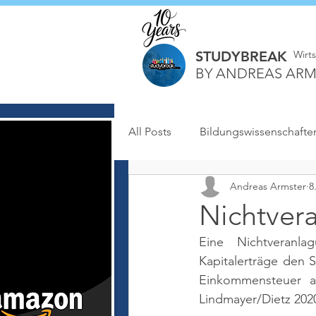
STUDYBREAK
Wirt
BY ANDREAS ARM
All Posts
Bildungswissenschafte
Andreas Armster
8
Nichtver
Eine Nichtveranla
Kapitalerträge den S
Einkommensteuer an
Lindmayer/Dietz 2020