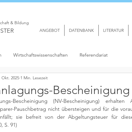
schaft & Bildung
STER
ANGEBOT
DATENBANK
LITERATUR
n
Wirtschaftswissenschaften
Referendariat
. Okt. 2025
1 Min. Lesezeit
anlagungs-Bescheinigung
gungs-Bescheinigung (NV-Bescheinigung) erhalten A
parer-Pauschbetrag nicht übersteigen und für die voraus
fällt; sie befreit von der Abgeltungsteuer für dies
, S. 91)