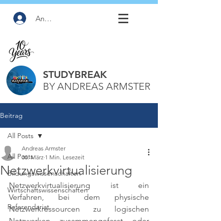
Anmelden
STUDYBREAK
BY ANDREAS ARMSTER
Beitrag
All Posts
Andreas Armster
All Posts
30. März
1 Min. Lesezeit
Netzwerkvirtualisierung
Bildungswissenschaften
Netzwerkvirtualisierung ist ein 
Wirtschaftswissenschaften
Verfahren, bei dem physische 
Referendariat
Netzwerkressourcen zu logischen 
Netzwerken zusammengefasst oder 