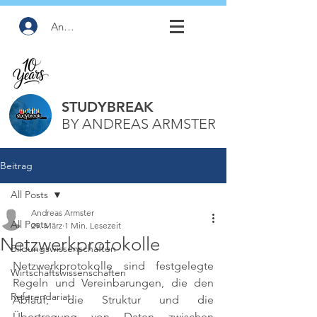
Anmelden
STUDYBREAK
BY ANDREAS ARMSTER
Beitrag
All Posts
Andreas Armster
All Posts
29. März
1 Min. Lesezeit
Netzwerkprotokolle
Bildungswissenschaften
Netzwerkprotokolle sind festgelegte 
Wirtschaftswissenschaften
Regeln und Vereinbarungen, die den 
Referendariat
Ablauf, die Struktur und die 
Übertragung von Daten zwischen 