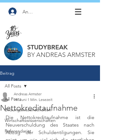
Anmelden
STUDYBREAK
BY ANDREAS ARMSTER
Beitrag
All Posts
Andreas Armster
All Posts
19. Juni
1 Min. Lesezeit
Nettokreditaufnahme
Bildungswissenschaften
Die Nettokreditaufnahme ist die 
Wirtschaftswissenschaften
Neuverschuldung des Staates nach 
Referendariat
Abzug der Schuldentilgungen. Sie 
zeigt, um wie viel sich die staatlichen 