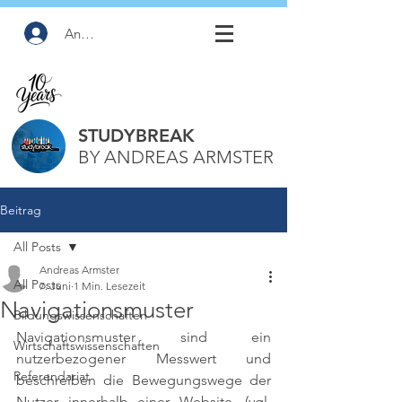
Anmelden
STUDYBREAK
BY ANDREAS ARMSTER
Beitrag
All Posts
Andreas Armster
All Posts
7. Juni
1 Min. Lesezeit
Navigationsmuster
Bildungswissenschaften
Navigationsmuster sind ein 
Wirtschaftswissenschaften
nutzerbezogener Messwert und 
Referendariat
beschreiben die Bewegungswege der 
Nutzer innerhalb einer Website. 
(vgl. 