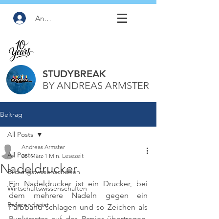
Anmelden
STUDYBREAK
BY ANDREAS ARMSTER
Beitrag
All Posts
Andreas Armster
All Posts
28. März
1 Min. Lesezeit
Nadeldrucker
Bildungswissenschaften
Ein Nadeldrucker ist ein Drucker, bei 
Wirtschaftswissenschaften
dem mehrere Nadeln gegen ein 
Referendariat
Farbband schlagen und so Zeichen als 
Punktraster auf das Papier übertragen. 