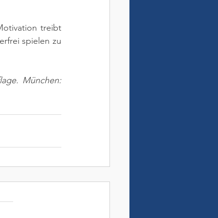
ivation treibt 
rfrei spielen zu 
flage. München: 