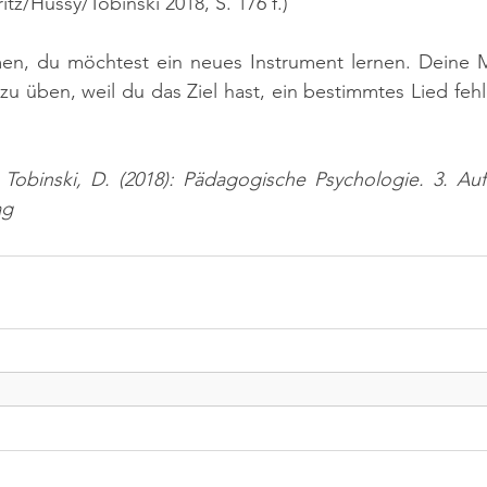
Fritz/Hussy/Tobinski 2018, S. 176 f.)
n, du möchtest ein neues Instrument lernen. Deine Mot
u üben, weil du das Ziel hast, ein bestimmtes Lied fehle
; Tobinski, D. (2018): Pädagogische Psychologie. 3. Au
ag