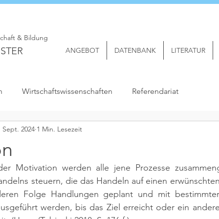
schaft & Bildung
STER
ANGEBOT
DATENBANK
LITERATUR
n
Wirtschaftswissenschaften
Referendariat
. Sept. 2024
1 Min. Lesezeit
on
der Motivation werden alle jene Prozesse zusammenge
Handelns steuern, die das Handeln auf einen erwünschten 
deren Folge Handlungen geplant und mit bestimmter 
sgeführt werden, bis das Ziel erreicht oder ein anderes