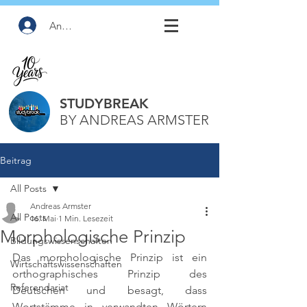
Anmelden
STUDYBREAK
BY ANDREAS ARMSTER
Beitrag
All Posts
Andreas Armster
All Posts
16. Mai
1 Min. Lesezeit
Morphologische Prinzip
Bildungswissenschaften
Das morphologische Prinzip ist ein 
Wirtschaftswissenschaften
orthographisches Prinzip des 
Referendariat
Deutschen und besagt, dass 
Wortstämme in verwandten Wörtern 