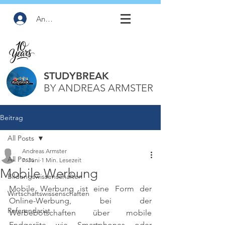
Anmelden
STUDYBREAK
BY ANDREAS ARMSTER
Beitrag
All Posts
Andreas Armster
All Posts
7. Juni
1 Min. Lesezeit
Mobile Werbung
Bildungswissenschaften
Mobile Werbung ist eine Form der 
Wirtschaftswissenschaften
Online-Werbung, bei der 
Referendariat
Werbebotschaften über mobile 
Endgeräte wie Smartphones oder 