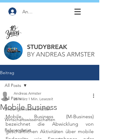
Anmelden
STUDYBREAK
BY ANDREAS ARMSTER
Beitrag
All Posts
Andreas Armster
All Posts
25. März
1 Min. Lesezeit
Mobile Business
Bildungswissenschaften
Mobile Business (M-Business) 
Wirtschaftswissenschaften
bezeichnet die Abwicklung von 
Referendariat
geschäftlichen Aktivitäten über mobile 
Endgeräte wie Smartphones oder 