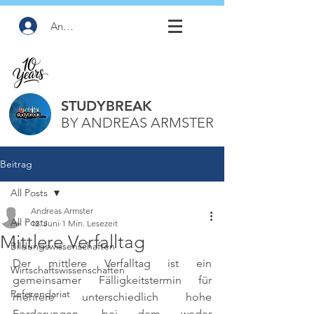
Anmelden
STUDYBREAK
BY ANDREAS ARMSTER
Beitrag
All Posts
Andreas Armster
All Posts
12. Juni
1 Min. Lesezeit
Mittlere Verfalltag
Bildungswissenschaften
Der mittlere Verfalltag ist ein 
Wirtschaftswissenschaften
gemeinsamer Fälligkeitstermin für 
Referendariat
mehrere unterschiedlich hohe 
Forderungen, bei dem weder 