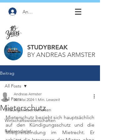
Anmelden
STUDYBREAK
BY ANDREAS ARMSTER
Beitrag
All Posts
Andreas Armster
All Posts
30. Mai 2024
1 Min. Lesezeit
Mieterschutz
Bildungswissenschaften
Mieterschutz bezieht sich hauptsächlich 
Wirtschaftswissenschaften
auf den Kündigungsschutz und die 
Referendariat
Mietpreisbindung im Mietrecht. Er 
schützt die Interessen der Mieter, ohne 