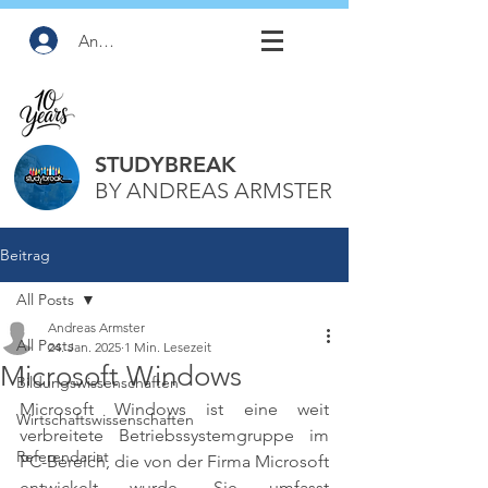
Anmelden
STUDYBREAK
BY ANDREAS ARMSTER
Beitrag
All Posts
Andreas Armster
All Posts
24. Jan. 2025
1 Min. Lesezeit
Microsoft Windows
Bildungswissenschaften
Microsoft Windows ist eine weit 
Wirtschaftswissenschaften
verbreitete Betriebssystemgruppe im 
Referendariat
PC-Bereich, die von der Firma Microsoft 
entwickelt wurde. Sie umfasst 