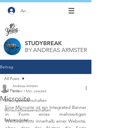
Anmelden
STUDYBREAK
BY ANDREAS ARMSTER
Beitrag
All Posts
Andreas Armster
All Posts
5. Juni
1 Min. Lesezeit
Microsite
Bildungswissenschaften
Eine Microsite ist ein Integrated Banner 
Wirtschaftswissenschaften
in Form eines mehrseitigen 
Referendariat
Werbeauftritts innerhalb einer Website, 
ohne dass der Nutzer die Seite 