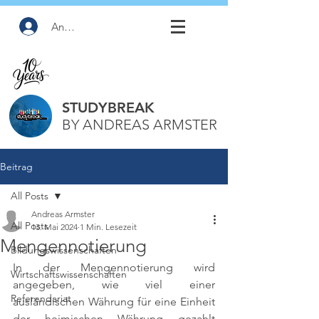
Anmelden
STUDYBREAK
BY ANDREAS ARMSTER
Beitrag
All Posts
Andreas Armster
All Posts
13. Mai 2024
1 Min. Lesezeit
Mengennotierung
Bildungswissenschaften
In der Mengennotierung wird 
Wirtschaftswissenschaften
angegeben, wie viel einer 
Referendariat
ausländischen Währung für eine Einheit 
der heimischen Währung gezahlt 