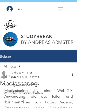
Anmelden
STUDYBREAK
BY ANDREAS ARMSTER
Beitrag
All Posts
Andreas Armster
All Posts
7. Juni
1 Min. Lesezeit
Mediasharing
Bildungswissenschaften
Mediasharing ist eine Web-2.0-
Wirtschaftswissenschaften
Anwendung, die das Teilen und 
Referendariat
Kommentieren von Fotos, Videos, 
Präsentationen oder Audiodateien 