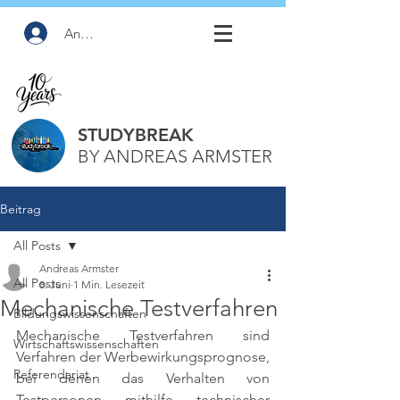
Anmelden
STUDYBREAK
BY ANDREAS ARMSTER
Beitrag
All Posts
Andreas Armster
All Posts
8. Juni
1 Min. Lesezeit
Mechanische Testverfahren
Bildungswissenschaften
Mechanische Testverfahren sind 
Wirtschaftswissenschaften
Verfahren der Werbewirkungsprognose, 
Referendariat
bei denen das Verhalten von 
Testpersonen mithilfe technischer 