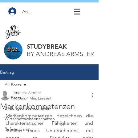
Anmelden
STUDYBREAK
BY ANDREAS ARMSTER
Beitrag
All Posts
Andreas Armster
All Posts
10. Jan.
1 Min. Lesezeit
Markenkompetenzen
Bildungswissenschaften
Markenkompetenzen bezeichnen die 
Wirtschaftswissenschaften
charakteristischen Fähigkeiten und 
Referendariat
Stärken eines Unternehmens, mit 
denen es Produkte oder 