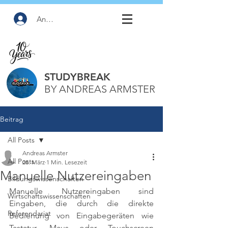
Anmelden
STUDYBREAK
BY ANDREAS ARMSTER
Beitrag
All Posts
Andreas Armster
All Posts
28. März
1 Min. Lesezeit
Manuelle Nutzereingaben
Bildungswissenschaften
Manuelle Nutzereingaben sind 
Wirtschaftswissenschaften
Eingaben, die durch die direkte 
Referendariat
Bedienung von Eingabegeräten wie 
Tastatur, Maus oder Touchscreen 