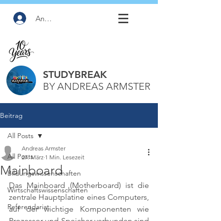
Anmelden
STUDYBREAK
BY ANDREAS ARMSTER
Beitrag
All Posts
Andreas Armster
All Posts
27. März
1 Min. Lesezeit
Mainboard
Bildungswissenschaften
Das Mainboard (Motherboard) ist die 
Wirtschaftswissenschaften
zentrale Hauptplatine eines Computers, 
Referendariat
auf der wichtige Komponenten wie 
Prozessor und Speicher verbunden sind 