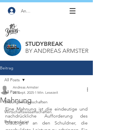
Anmelden
STUDYBREAK
BY ANDREAS ARMSTER
Beitrag
All Posts
Andreas Armster
All Posts
25. Sept. 2025
1 Min. Lesezeit
Mahnung
Bildungswissenschaften
Eine Mahnung ist die eindeutige und 
Wirtschaftswissenschaften
nachdrückliche Aufforderung des 
Referendariat
Gläubigers an den Schuldner, die 
geschuldete Leistung zu erbringen. Sie 