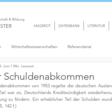
schaft & Bildung
STER
ANGEBOT
DATENBANK
LITERATUR
n
Wirtschaftswissenschaften
Referendariat
8. Juni
1 Min. Lesezeit
r Schuldenabkommen
denabkommen von 1953 regelte die deutschen Ausland
Ziel war es, Deutschlands Kreditwürdigkeit wiederherzu
lung zu fördern. Ein erheblicher Teil der Schulden wurd
. 142 f.)