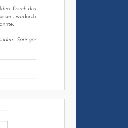
den. Durch das 
ssen, wodurch 
konnte.
aden: Springer 