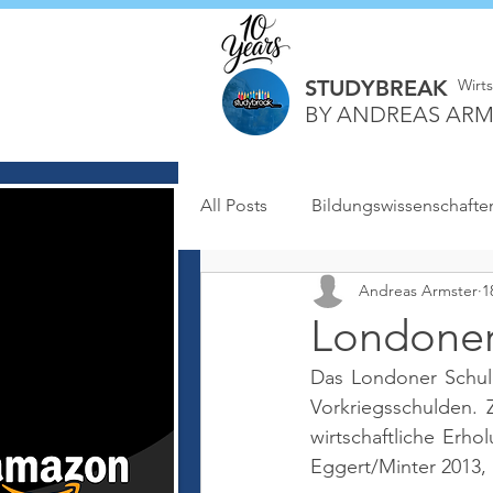
STUDYBREAK
Wirt
BY ANDREAS ARM
All Posts
Bildungswissenschafte
Andreas Armster
1
Londone
Das Londoner Schul
Vorkriegsschulden. 
wirtschaftliche Erho
Eggert/Minter 2013, S