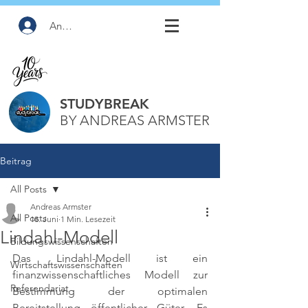
Anmelden
STUDYBREAK
BY ANDREAS ARMSTER
Beitrag
All Posts
Andreas Armster
All Posts
18. Juni
1 Min. Lesezeit
Lindahl-Modell
Bildungswissenschaften
Das Lindahl-Modell ist ein 
Wirtschaftswissenschaften
finanzwissenschaftliches Modell zur 
Referendariat
Bestimmung der optimalen 
Bereitstellung öffentlicher Güter. Es 