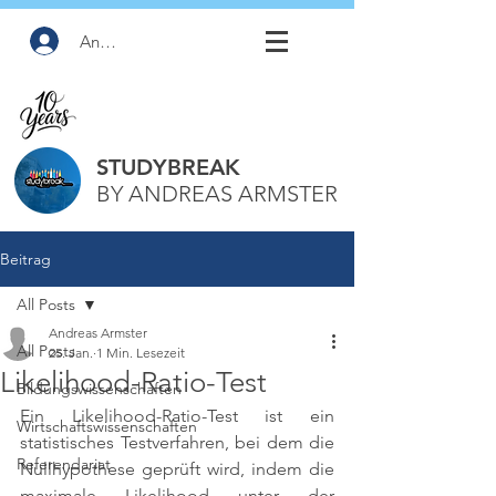
Anmelden
STUDYBREAK
BY ANDREAS ARMSTER
Beitrag
All Posts
Andreas Armster
All Posts
25. Jan.
1 Min. Lesezeit
Likelihood-Ratio-Test
Bildungswissenschaften
Ein Likelihood-Ratio-Test ist ein 
Wirtschaftswissenschaften
statistisches Testverfahren, bei dem die 
Referendariat
Nullhypothese geprüft wird, indem die 
maximale Likelihood unter der 