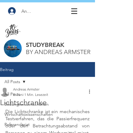
Anmelden
STUDYBREAK
BY ANDREAS ARMSTER
Beitrag
All Posts
Andreas Armster
All Posts
8. Juni
1 Min. Lesezeit
Lichtschranke
Bildungswissenschaften
Die Lichtschranke ist ein mechanisches 
Wirtschaftswissenschaften
Testverfahren, das die Passierfrequenz 
Referendariat
oder den Betrachtungsabstand von 
Personen zu einem Werbemittel misst. 