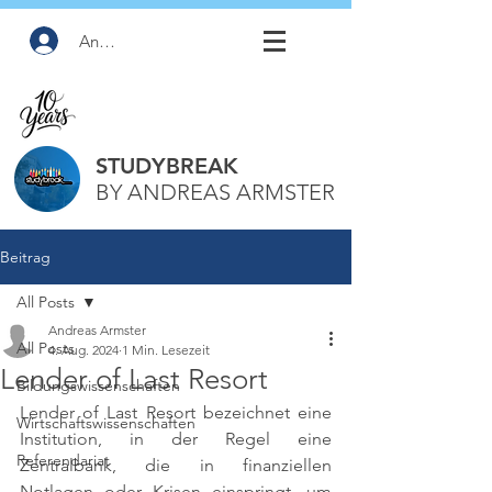
Anmelden
STUDYBREAK
BY ANDREAS ARMSTER
Beitrag
All Posts
Andreas Armster
All Posts
4. Aug. 2024
1 Min. Lesezeit
Lender of Last Resort
Bildungswissenschaften
Lender of Last Resort bezeichnet eine 
Wirtschaftswissenschaften
Institution, in der Regel eine 
Referendariat
Zentralbank, die in finanziellen 
Notlagen oder Krisen einspringt, um 