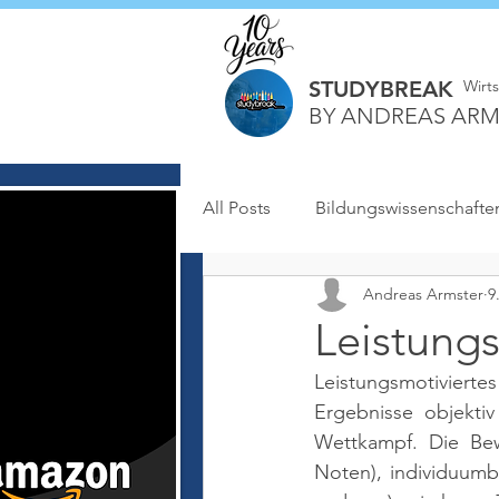
STUDYBREAK
Wirt
BY ANDREAS ARM
All Posts
Bildungswissenschafte
Andreas Armster
9
Leistung
Leistungsmotiviert
Ergebnisse objekti
Wettkampf. Die Bew
Noten), individuumb