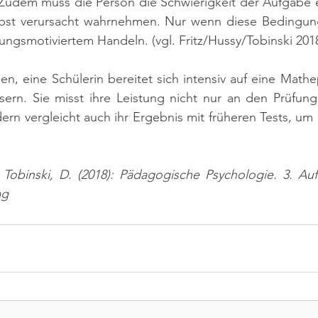
 Zudem muss die Person die Schwierigkeit der Aufgabe e
lbst verursacht wahrnehmen. Nur wenn diese Bedingungen
tungsmotiviertem Handeln. 
(vgl. Fritz/Hussy/Tobinski 2018
, eine Schülerin bereitet sich intensiv auf eine Mathe
sern. Sie misst ihre Leistung nicht nur an den Prüfung
rn vergleicht auch ihr Ergebnis mit früheren Tests, um ih
; Tobinski, D. (2018): Pädagogische Psychologie. 3. Au
ag