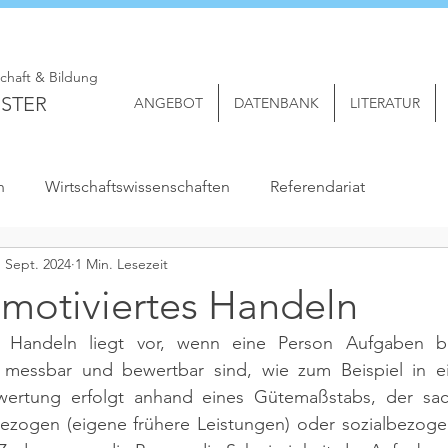
schaft & Bildung
STER
ANGEBOT
DATENBANK
LITERATUR
n
Wirtschaftswissenschaften
Referendariat
. Sept. 2024
1 Min. Lesezeit
smotiviertes Handeln
es Handeln liegt vor, wenn eine Person Aufgaben be
v messbar und bewertbar sind, wie zum Beispiel in e
ertung erfolgt anhand eines Gütemaßstabs, der sach
ezogen (eigene frühere Leistungen) oder sozialbezogen 