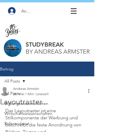
Anmelden
STUDYBREAK
BY ANDREAS ARMSTER
Beitrag
All Posts
Andreas Armster
All Posts
28. Mai
1 Min. Lesezeit
Layoutraster
Bildungswissenschaften
Das Layoutraster ist eine 
Wirtschaftswissenschaften
Stilkomponente der Werbung und 
Referendariat
beschreibt die feste Anordnung von 
Bildern, Texten und 