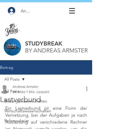
Anmelden
STUDYBREAK
BY ANDREAS ARMSTER
Beitrag
All Posts
Andreas Armster
All Posts
29. März
1 Min. Lesezeit
Lastverbund
Bildungswissenschaften
Ein Lastverbund ist eine Form der 
Wirtschaftswissenschaften
Vernetzung, bei der Aufgaben je nach 
Referendariat
Auslastung auf verschiedene Rechner 
im Netzwerk verteilt werden, um die 