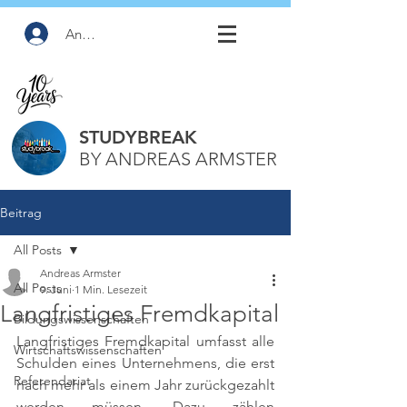
Anmelden
STUDYBREAK
BY ANDREAS ARMSTER
Beitrag
All Posts
Andreas Armster
All Posts
9. Juni
1 Min. Lesezeit
Langfristiges Fremdkapital
Bildungswissenschaften
Langfristiges Fremdkapital umfasst alle 
Wirtschaftswissenschaften
Schulden eines Unternehmens, die erst 
Referendariat
nach mehr als einem Jahr zurückgezahlt 
werden müssen. Dazu zählen 