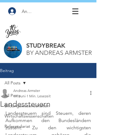
Anmelden
STUDYBREAK
BY ANDREAS ARMSTER
Beitrag
All Posts
Andreas Armster
All Posts
17. Juni
1 Min. Lesezeit
Landessteuern
Bildungswissenschaften
Landessteuern sind Steuern, deren 
Wirtschaftswissenschaften
Aufkommen den Bundesländern 
Referendariat
zusteht. Zu den wichtigsten 
Landessteuern gehören die 