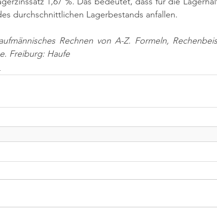
gerzinssatz 1,67 %. Das bedeutet, dass für die Lagerhal
es durchschnittlichen Lagerbestands anfallen.
aufmännisches Rechnen von A-Z. Formeln, Rechenbeispi
ge. Freiburg: Haufe
n