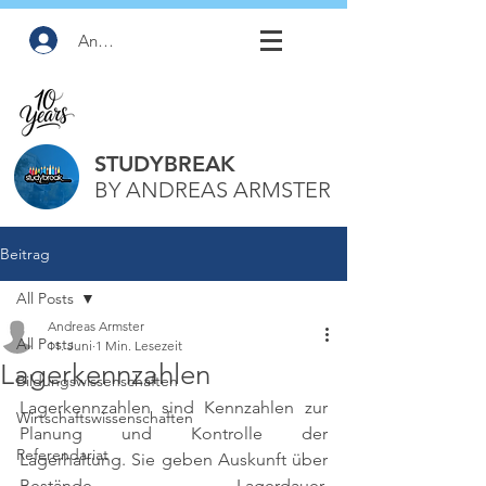
Anmelden
STUDYBREAK
BY ANDREAS ARMSTER
Beitrag
All Posts
Andreas Armster
All Posts
11. Juni
1 Min. Lesezeit
Lagerkennzahlen
Bildungswissenschaften
Lagerkennzahlen sind Kennzahlen zur 
Wirtschaftswissenschaften
Planung und Kontrolle der 
Referendariat
Lagerhaltung. Sie geben Auskunft über 
Bestände, Lagerdauer, 