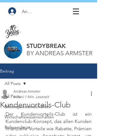
Anmelden
STUDYBREAK
BY ANDREAS ARMSTER
Beitrag
All Posts
Andreas Armster
All Posts
4. Juni
1 Min. Lesezeit
Kundenvorteils-Club
Bildungswissenschaften
Der Kundenvorteils-Club ist ein 
Wirtschaftswissenschaften
Kundenclub-Konzept, das allen Kunden 
Referendariat
finanzielle Vorteile wie Rabatte, Prämien 
oder exklusive Angebote bietet, um 