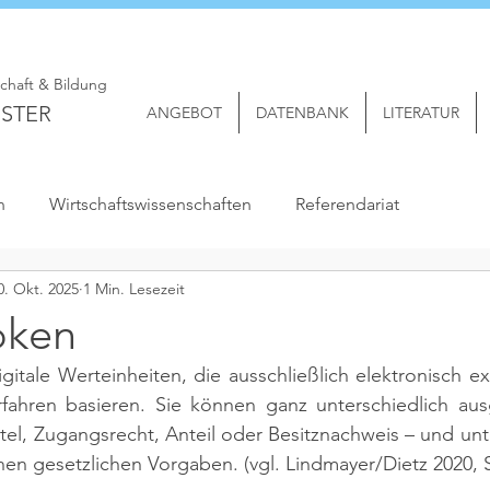
schaft & Bildung
STER
ANGEBOT
DATENBANK
LITERATUR
n
Wirtschaftswissenschaften
Referendariat
0. Okt. 2025
1 Min. Lesezeit
oken
gitale Werteinheiten, die ausschließlich elektronisch exi
rfahren basieren. Sie können ganz unterschiedlich ausg
tel, Zugangsrecht, Anteil oder Besitznachweis – und unte
nen gesetzlichen Vorgaben. 
(vgl. Lindmayer/Dietz 2020, S