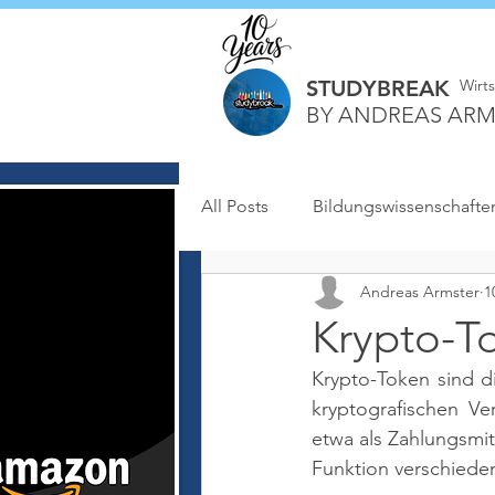
STUDYBREAK
Wirt
BY ANDREAS ARM
All Posts
Bildungswissenschafte
Andreas Armster
1
Krypto-T
Krypto-Token sind di
kryptografischen Ve
etwa als Zahlungsmit
Funktion verschiede