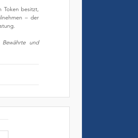
 Token besitzt, 
ilnehmen – der 
istung.
. Bewährte und 