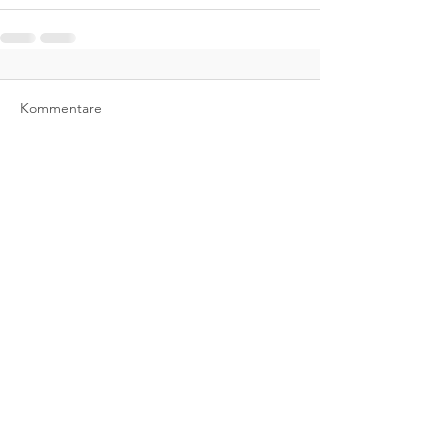
Kommentare
Kommentar verfassen...