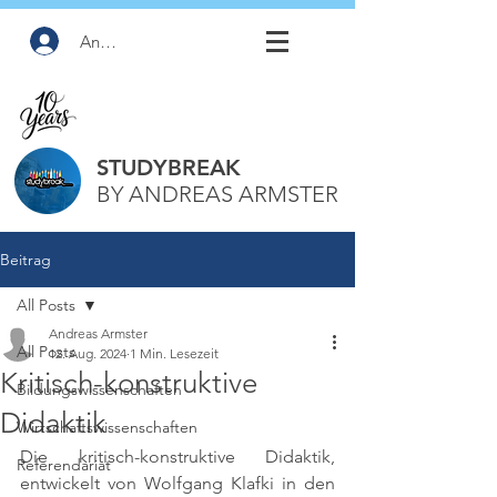
Anmelden
STUDYBREAK
BY ANDREAS ARMSTER
Beitrag
All Posts
Andreas Armster
All Posts
12. Aug. 2024
1 Min. Lesezeit
Kritisch-konstruktive
Bildungswissenschaften
Didaktik
Wirtschaftswissenschaften
Die kritisch-konstruktive Didaktik, 
Referendariat
entwickelt von Wolfgang Klafki in den 